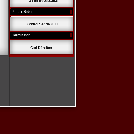
Tanrım Büyüksün.!!
Knight Rider
Kontrol Sende KITT
Terminator
Geri Döndüm...