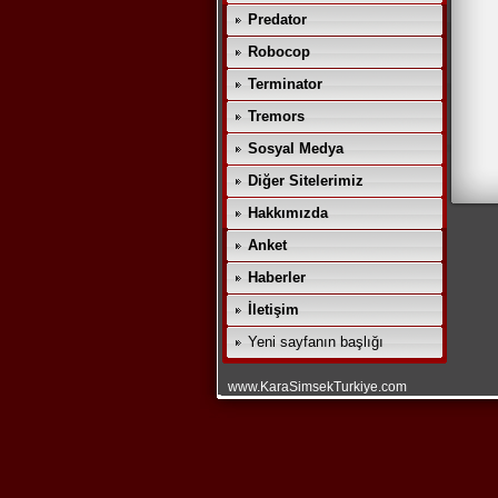
Predator
Robocop
Terminator
Tremors
Sosyal Medya
Diğer Sitelerimiz
Hakkımızda
Anket
Haberler
İletişim
Yeni sayfanın başlığı
www.KaraSimsekTurkiye.com